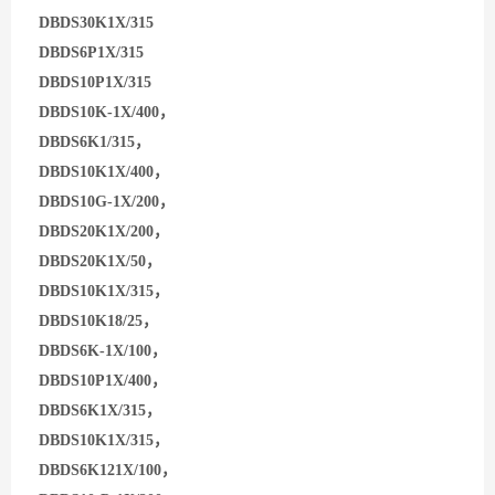
DBDS30K1X/315
DBDS6P1X/315
DBDS10P1X/315
DBDS10K-1X/400，
DBDS6K1/315，
DBDS10K1X/400，
DBDS10G-1X/200，
DBDS20K1X/200，
DBDS20K1X/50，
DBDS10K1X/315，
DBDS10K18/25，
DBDS6K-1X/100，
DBDS10P1X/400，
DBDS6K1X/315，
DBDS10K1X/315，
DBDS6K121X/100，