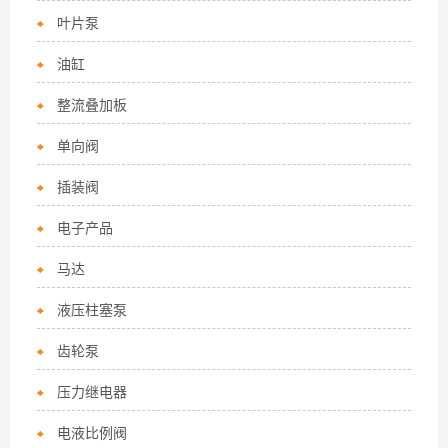
叶片泵
油缸
整流叠加板
单向阀
插装阀
电子产品
马达
液压柱塞泵
齿轮泵
压力继电器
电液比例阀