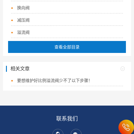
换向阀
减压阀
溢流阀
查看全部目录
相关文章
要想维护好比例溢流阀少不了以下步骤！
联系我们