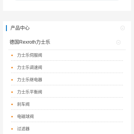
产品中心
德国Rexroth力士乐
力士乐伺服阀
力士乐调速阀
力士乐继电器
力士乐平衡阀
刹车阀
电磁球阀
过滤器