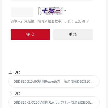
请输入计算结果（填写阿拉伯数字），如：三加四=7
上一篇：
DBDS10G1X/50德国Rexroth力士乐溢流阀DBDS10G1X/-50现货
下一篇：
DBDS10K1X/200V德国Rexroth力士乐溢流阀DBDS10K1X/200现货