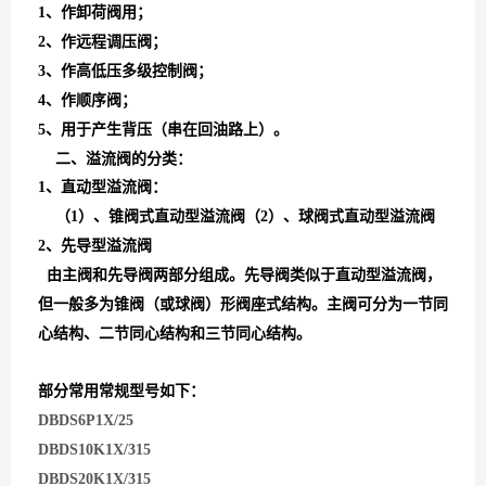
、作卸荷阀用
；
1
、作远程调压阀；
2
、作高低压多级控制阀；
3
、作顺序阀；
4
、用于产生背压（串在回油路上）。
5
二、溢流阀的分类：
、直动型溢流阀：
1
（
）、锥阀式直动型溢流阀
（
）、球阀式直动型溢流阀
1
2
、先导型溢流阀
2
由主阀和先导阀两部分组成。先导阀类似于直动型溢流阀，
但一般多为锥阀（或球阀）形阀座式结构。主阀可分为一节同
心结构、二节同心结构和三节同心结构。
部分常用常规型号如下：
DBDS6P1X/25
DBDS10K1X/315
DBDS20K1X/315