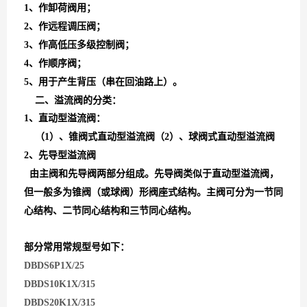
、作卸荷阀用
；
1
、作远程调压阀；
2
、作高低压多级控制阀；
3
、作顺序阀；
4
、用于产生背压（串在回油路上）。
5
二、溢流阀的分类：
、直动型溢流阀：
1
（
）、锥阀式直动型溢流阀
（
）、球阀式直动型溢流阀
1
2
、先导型溢流阀
2
由主阀和先导阀两部分组成。先导阀类似于直动型溢流阀，
但一般多为锥阀（或球阀）形阀座式结构。主阀可分为一节同
心结构、二节同心结构和三节同心结构。
部分常用常规型号如下：
DBDS6P1X/25
DBDS10K1X/315
DBDS20K1X/315