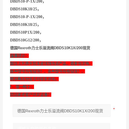
DBDS10-P-1X/200，
DBDS10K18/25，
DBDS10-P-1X/200，
DBDS10K18/25，
DBDS10P1X/200，
DBDS10G12/200，
德国Rexroth力士乐溢流阀DBDS10K1X/200现货
温馨提示：
如在此列表中您未查找到合适产品，请来电详询，
各种型号均有现货！、各种型号均有现货！、
需采购其他型号可联系咨询。
*，假一赔十，
欢迎新老客户共同监督！