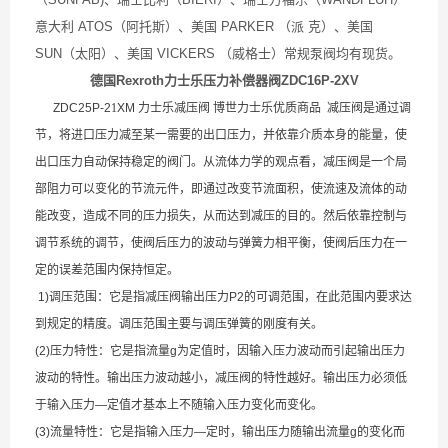
意大利 ATOS（阿托斯）、美国 PARKER （派 克）、美国
SUN（太阳）、美国 VICKERS （威格士）常规泵阀均有现货。
德国Rexroth力士乐压力补偿器阀ZDC16P-2XV
ZDC25P-2
1
XM 力士乐减压阀 博世力士乐优质商品 减压阀是通过调
节，将进口压力减至某一需要的出口压力，并依靠介质本身的能量，使
出口压力自动保持稳定的阀门。从流体力学的观点看，减压阀是一个局
部阻力可以变化的节流元件，即通过改变节流面积，使流速及流体的动
能改变，造成不同的压力损失，从而达到减压的目的。然后依靠控制与
调节系统的调节，使阀后压力的波动与弹簧力相平衡，使阀后压力在一
定的误差范围内保持恒定。
1)调压范围：它是指减压阀输出压力P2的可调范围，在此范围内要求达
到规定的精度。调压范围主要与调压弹簧的刚度有关。
(2)压力特性：它是指流量g为定值时，因输入压力波动而引起输出压力
波动的特性。输出压力波动越小，减压阀的特性越好。输出压力必须低
于输入压力—定值才基本上不随输入压力变化而变化。
(3)流量特性：它是指输入压力—定时，输出压力随输出流量g的变化而