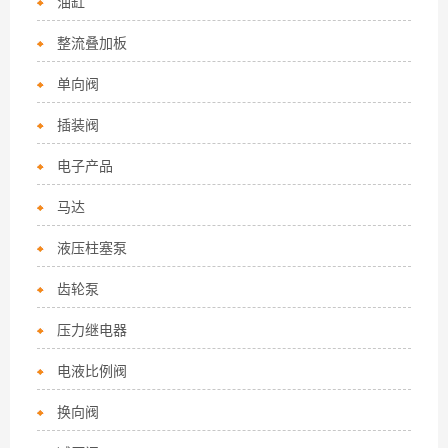
油缸
整流叠加板
单向阀
插装阀
电子产品
马达
液压柱塞泵
齿轮泵
压力继电器
电液比例阀
换向阀