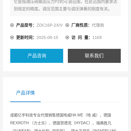
它是指减压阀输出压力P2的可调范围，在此范围内要求达
到规定的精度。调压范围主要与调压弹簧的刚度有关。
产品型号：
ZDC16P-2X/V
厂商性质：
代理商
更新时间：
2025-08-15
访 问 量：
1169
产品咨询
联系我们
产品详情
成都亿宇科技专业代理销售德国哈威HA WE（哈 威）、德国
REXROTH （力士乐）、德国贺德克（HYDAC）、瑞典胜凡
（SUNFAB)、瑞士比利（BIERI）、瑞士万福乐（WANDFLUH）