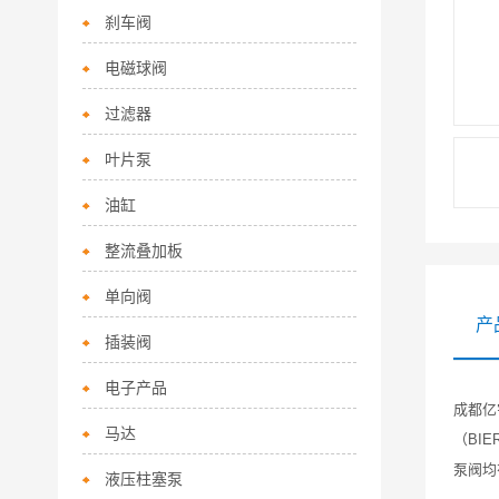
刹车阀
电磁球阀
过滤器
叶片泵
油缸
整流叠加板
单向阀
产
插装阀
电子产品
成都亿
马达
（BI
泵阀
液压柱塞泵