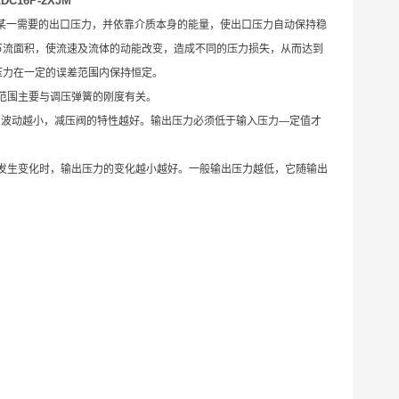
C16P-2XJM
至某一需要的出口压力，并依靠介质本身的能量，使出口压力自动保持稳
节流面积，使流速及流体的动能改变，造成不同的压力损失，从而达到
压力在一定的误差范围内保持恒定。
压范围主要与调压弹簧的刚度有关。
压力波动越小，减压阀的特性越好。输出压力必须低于输入压力—定值才
g发生变化时，输出压力的变化越小越好。一般输出压力越低，它随输出