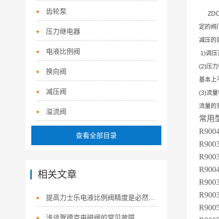
齿轮泵
ZDC2
定的阀
压力继电器
减压的
电液比例阀
1)调
(2)
换向阀
基本上
减压阀
(3)
流量的
溢流阀
常用
R9004
查看全部目录
R9003
R9003
R900
相关文章
R900
R900
提高力士乐电液比例阀精度是必然趋势！
R900
浅谈贺德克电磁阀的常见故障