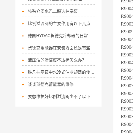
R900
R9004
特殊介质水乙二醇选柱塞泵
R9004
比例溢流阀的主要作用有以下几点
R900
R900
德国HYDAC贺德克冷却器的日常维护及安装
R9004
R9004
贺德克蓄能器在安装方面还是有些讲究的
R9003
液压油的清洁度不达标怎么办？
R900
R900
胜凡柱塞泵中水冷式油冷却器的使用注意事项
R9004
谈谈贺德克蓄能器的维修
R9003
R900
要想维护好比例溢流阀少不了以下步骤！
R9003
R9003
R9003
R900
R900