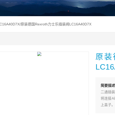
LC16A40D7X/原装德国Rexroth力士乐插装阀LC16A40D7X
原装
LC16
简要描述
二通插装
将连接A
上盖子。