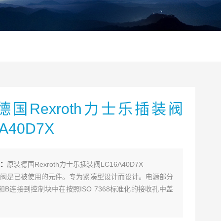
德国Rexroth力士乐插装阀
A40D7X
：
原装德国Rexroth力士乐插装阀LC16A40D7X
阀是已被使用的元件。专为紧凑型设计而设计。电源部分
和B连接到控制块中在按照ISO 7368标准化的接收孔中盖