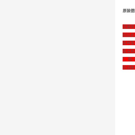
原装德国
温馨提
如在此
各种型
需采购
*，假
欢迎新