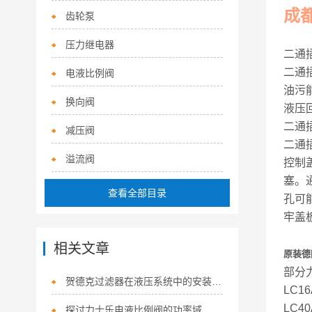
成
齿轮泵
压力继电器
二通
二通
电液比例阀
油污
换向阀
液压
二通
减压阀
二通
溢流阀
控制
塞。
查看全部目录
孔可
牢盖
相关文章
原装德国
部分
贺德克过滤器在液压系统中的安装位置有哪些？
LC16
LC40
探讨力士乐电液比例阀的功率域