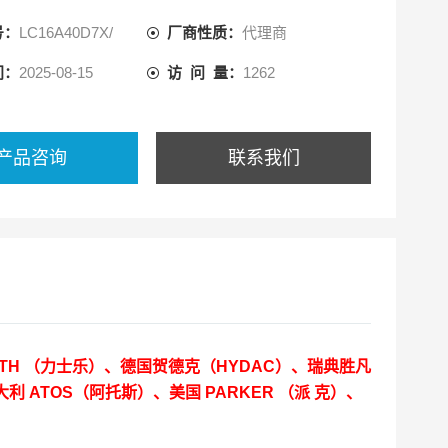
号：
LC16A40D7X/
厂商性质：
代理商
间：
2025-08-15
访 问 量：
1262
产品咨询
联系我们
OTH （力士乐）、德国贺德克（HYDAC）、瑞典胜凡
大利 ATOS（阿托斯）、美国 PARKER （派 克）、
。