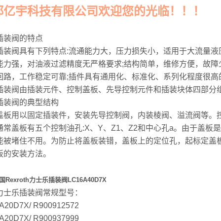
都亿宇科技有限公司欢迎您的光临！！！
插装阀的特点
插装阀具有下列特点:流通能力大，压力损失小，适用于大流量液
能力强，对油液过滤精度无严格要求;结构简单，维修方便，故障
回路，工作稳定可靠;插件具有通用化、标准化、系列化程度很高
插装阀由插装元件、控制盖板、先导控制元件和插装块体四部分
插装阀的典型结构
盖板用以固定插装件，安装先导控制阀，内装棱阀、溢流阀等。
通常盖板有五个控制油孔:X、Y、Z1、Z2和中心孔a。由于盖
能被堵住不用。为防止将盖板装错，盖板上的定位孔，起标定盖
板的安装方法。
Rexroth力士乐插装阀LC16A40D7X
力士乐插装阀常规型号：
A20D7X/ R900912572
A20D7X/ R900937999