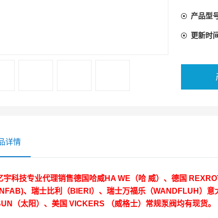
产品型
更新时
品详情
亿宇科技专业代理销售德国哈威HA WE（哈 威）、德国 REXR
NFAB)、瑞士比利（BIERI）、瑞士万福乐（WANDFLUH）意
SUN（太阳）、美国 VICKERS （威格士）常规泵阀均有现货