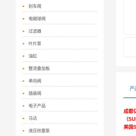
刹车阀
电磁球阀
过滤器
叶片泵
油缸
整流叠加板
单向阀
产
插装阀
电子产品
成都
马达
（SU
美国
液压柱塞泵