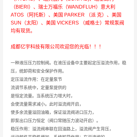
（BIERI）、瑞士万福乐（WANDFLUH）意大利
ATOS（阿托斯）、美国 PARKER （派 克）、美国
SUN（太阳）、美国 VICKERS （威格士）常规泵阀
均有现货。
成都亿宇科技有限公司欢迎您的光临！！！
一种液压压力控制阀。在液压设备中主要起定压溢流作用，稳
压，统卸荷和安全保护作用。
定压溢流作用：在定量泵节
流调节系统中，定量泵提供的
是恒定流量。当系统压力增大时，
会使流量需求减小。此时溢流阀开启，
使多余流量溢回油箱，保证溢流阀进口压力，
即泵出口压力恒定（阀口常随压力波动开启）。
稳压作用：溢流阀串联在回油路上，溢流阀产生背压，