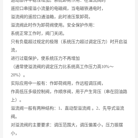
运动部件平稳性增加。系统卸荷作用：在溢流阀的
遥控口串接溢小流量的电磁阀，当电磁铁通电时，
溢流阀的遥控口通油箱，此时液压泵卸荷。
溢流阀此时作为卸荷阀使用。安全保护作用：
系统正常工作时，阀门关闭。
只有负载超过规定的极限（系统压力超过调定压力）时开启溢
流，
进行过载保护，使系统压力不再增加
（通常使溢流阀的调定压力比系统高工作压力高10%～
20%）。
实际应用中一般有：作卸荷阀用，作远程调压阀，
作高低压多级控制阀，作顺序阀，用于产生背压（串在回油路
上）。
溢流阀一般有两种结构：1、直动型溢流阀 。2、先导式溢流
阀。
对溢流阀的主要要求：调压范围大，调压偏差小，压力振摆
小，