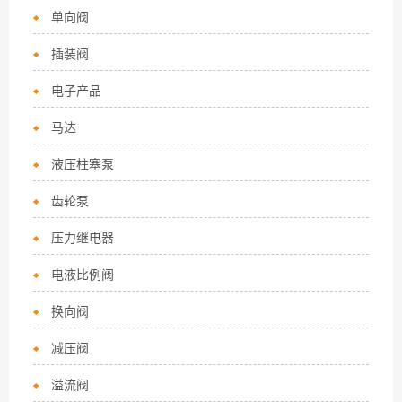
单向阀
插装阀
电子产品
马达
液压柱塞泵
齿轮泵
压力继电器
电液比例阀
换向阀
减压阀
溢流阀