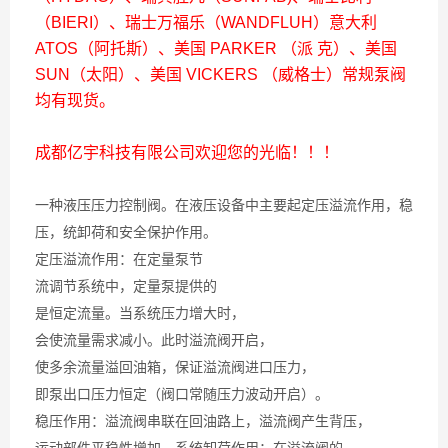
（BIERI）、瑞士万福乐（WANDFLUH）意大利
ATOS（阿托斯）、美国 PARKER （派 克）、美国
SUN（太阳）、美国 VICKERS （威格士）常规泵阀
均有现货。
成都亿宇科技有限公司欢迎您的光临！！！
一种液压压力控制阀。在液压设备中主要起定压溢流作用，稳
压，统卸荷和安全保护作用。
定压溢流作用：在定量泵节
流调节系统中，定量泵提供的
是恒定流量。当系统压力增大时，
会使流量需求减小。此时溢流阀开启，
使多余流量溢回油箱，保证溢流阀进口压力，
即泵出口压力恒定（阀口常随压力波动开启）。
稳压作用：溢流阀串联在回油路上，溢流阀产生背压，