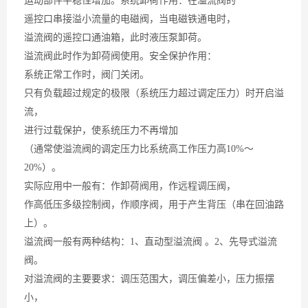
运动部件平稳性增加。系统卸荷作用：在溢流阀的
遥控口串接溢小流量的电磁阀，当电磁铁通电时，
溢流阀的遥控口通油箱，此时液压泵卸荷。
溢流阀此时作为卸荷阀使用。安全保护作用：
系统正常工作时，阀门关闭。
只有负载超过规定的极限（系统压力超过调定压力）时开启溢
流，
进行过载保护，使系统压力不再增加
（通常使溢流阀的调定压力比系统高工作压力高10%～
20%）。
实际应用中一般有：作卸荷阀用，作远程调压阀，
作高低压多级控制阀，作顺序阀，用于产生背压（串在回油路
上）。
溢流阀一般有两种结构：1、直动型溢流阀 。2、先导式溢流
阀。
对溢流阀的主要要求：调压范围大，调压偏差小，压力振摆
小，