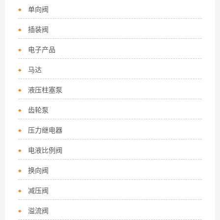
单向阀
插装阀
电子产品
马达
液压柱塞泵
齿轮泵
压力继电器
电液比例阀
换向阀
减压阀
溢流阀