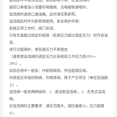
运动部件平稳性增加。系统卸荷作用：在溢流阀的
遥控口串接溢小流量的电磁阀，当电磁铁通电时，
溢流阀的遥控口通油箱，此时液压泵卸荷。
溢流阀此时作为卸荷阀使用。安全保护作用：
系统正常工作时，阀门关闭。
只有负载超过规定的极限（系统压力超过调定压力）时开启溢
流，
进行过载保护，使系统压力不再增加
（通常使溢流阀的调定压力比系统高工作压力高10%～
20%）。
实际应用中一般有：作卸荷阀用，作远程调压阀，
作高低压多级控制阀，作顺序阀，用于产生背压（串在回油路
上）。
溢流阀一般有两种结构：1、直动型溢流阀 。2、先导式溢流
阀。
对溢流阀的主要要求：调压范围大，调压偏差小，压力振摆
小，