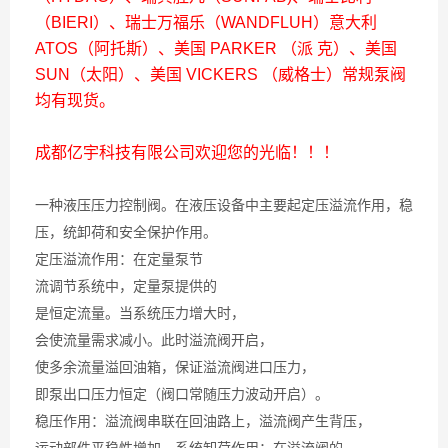
（BIERI）、瑞士万福乐（WANDFLUH）意大利
ATOS（阿托斯）、美国 PARKER （派 克）、美国
SUN（太阳）、美国 VICKERS （威格士）常规泵阀
均有现货。
成都亿宇科技有限公司欢迎您的光临！！！
一种液压压力控制阀。在液压设备中主要起定压溢流作用，稳
压，统卸荷和安全保护作用。
定压溢流作用：在定量泵节
流调节系统中，定量泵提供的
是恒定流量。当系统压力增大时，
会使流量需求减小。此时溢流阀开启，
使多余流量溢回油箱，保证溢流阀进口压力，
即泵出口压力恒定（阀口常随压力波动开启）。
稳压作用：溢流阀串联在回油路上，溢流阀产生背压，