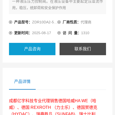
一种液压压力控制阀。在液压设备中主要起定压溢流作
用，稳压，统卸荷和安全保护作用
产品型号：
ZDR10DA2-5X/210YV
厂商性质：
代理商
更新时间：
2025-08-17
访 问 量：
1310
产品咨询
联系我们
产品详情
成都亿宇科技专业代理销售德国哈威HA WE（哈
威）、德国 REXROTH （力士乐）、德国贺德克
（HYDAC）、瑞典胜凡（SUNFAB)、瑞士比利