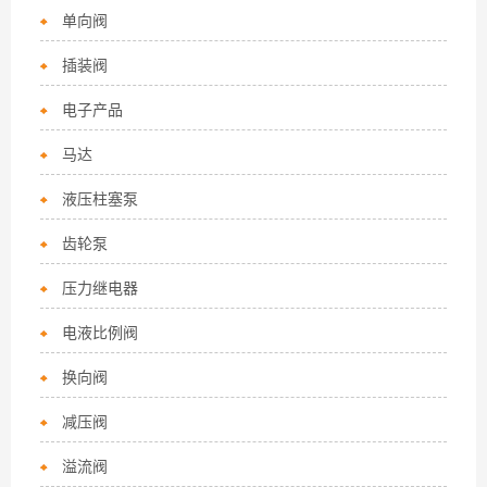
单向阀
插装阀
电子产品
马达
液压柱塞泵
齿轮泵
压力继电器
电液比例阀
换向阀
减压阀
溢流阀