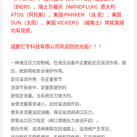
（BIERI）、瑞士万福乐（WANDFLUH）意大利
ATOS（阿托斯）、美国 PARKER （派 克）、美国
SUN（太阳）、美国 VICKERS （威格士）常规泵阀
均有现货。
成都亿宇科技有限公司欢迎您的光临！！！
一种液压压力控制阀。在液压设备中主要起定压溢流作用，稳
压，统卸荷和安全保护作用。
定压溢流作用：在定量泵节
流调节系统中，定量泵提供的
是恒定流量。当系统压力增大时，
会使流量需求减小。此时溢流阀开启，
使多余流量溢回油箱，保证溢流阀进口压力，
即泵出口压力恒定（阀口常随压力波动开启）。
稳压作用：溢流阀串联在回油路上，溢流阀产生背压，