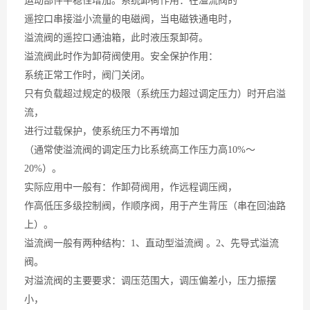
运动部件平稳性增加。系统卸荷作用：在溢流阀的
遥控口串接溢小流量的电磁阀，当电磁铁通电时，
溢流阀的遥控口通油箱，此时液压泵卸荷。
溢流阀此时作为卸荷阀使用。安全保护作用：
系统正常工作时，阀门关闭。
只有负载超过规定的极限（系统压力超过调定压力）时开启溢
流，
进行过载保护，使系统压力不再增加
（通常使溢流阀的调定压力比系统高工作压力高10%～
20%）。
实际应用中一般有：作卸荷阀用，作远程调压阀，
作高低压多级控制阀，作顺序阀，用于产生背压（串在回油路
上）。
溢流阀一般有两种结构：1、直动型溢流阀 。2、先导式溢流
阀。
对溢流阀的主要要求：调压范围大，调压偏差小，压力振摆
小，