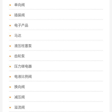
单向阀
插装阀
电子产品
马达
液压柱塞泵
齿轮泵
压力继电器
电液比例阀
换向阀
减压阀
溢流阀