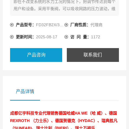
即在不改变系统的水力工况的情况下，把调节传达到每个
用户和设备。采用平衡阀，可以吸收网路的压力波动，维
持被控负载的流量恒定
产品型号：
FD32FB2X/300B00V-077
厂商性质：
代理商
更新时间：
2025-08-17
访 问 量：
1172
产品咨询
联系我们
产品详情
成都亿宇科技专业代理销售德国哈威HA WE（哈 威）、德国
REXROTH （力士乐）、德国贺德克（HYDAC）、瑞典胜凡
（SUNFAB)、瑞士比利（BIERI）、瑞士万福乐