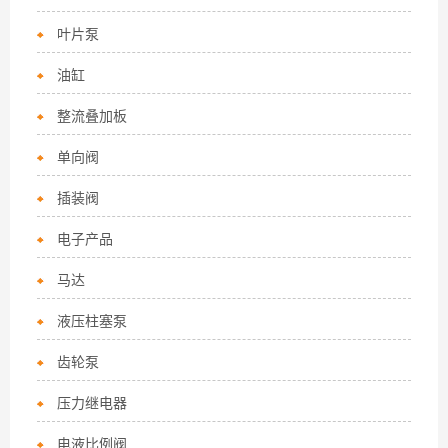
叶片泵
油缸
整流叠加板
单向阀
插装阀
电子产品
马达
液压柱塞泵
齿轮泵
压力继电器
电液比例阀