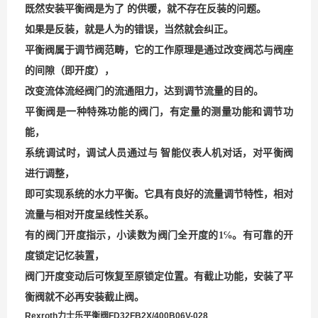
既然安装平衡阀是为了 的供暖，就不存在反装的问题。
如果是反装，就是人为的错误，当然就会纠正。
平衡阀属于调节阀范畴，它的工作原理是通过改变阀芯与阀座
的间隙（即开度），
改变流体流经阀门的流通阻力，达到调节流量的目的。
平衡阀是一种特殊功能的阀门，有定量的测量功能和调节功
能，
系统调试时，调试人员通过与 智能仪表人机对话，对平衡阀
进行调整，
即可实现系统的水力平衡。它具有良好的流量调节特性，相对
流量与相对开度呈线性关系。
有的阀门开度指示，
小读数为阀门全开度的
1
℅。有可靠的开
度锁定记忆装置，
阀门开度变动后可恢复至原锁定位置。有截止功能，安装了平
衡阀就不必再安装截止阀。
Rexroth力士乐平衡阀FD32FB2X/400B06V-0
28