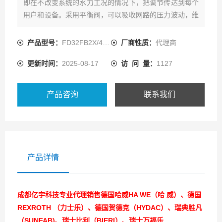
即在不改变系统的水力工况的情况下，把调节传达到每个
用户和设备。采用平衡阀，可以吸收网路的压力波动，维
持被控负载的流量恒定
产品型号：
FD32FB2X/400B06V-067
厂商性质：
代理商
更新时间：
2025-08-17
访 问 量：
1127
产品咨询
联系我们
产品详情
成都亿宇科技专业代理销售德国哈威HA WE（哈 威）、德国
REXROTH （力士乐）、德国贺德克（HYDAC）、瑞典胜凡
（SUNFAB)、瑞士比利（BIERI）、瑞士万福乐