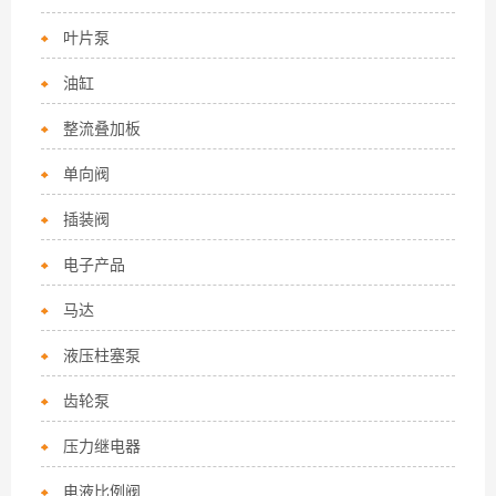
叶片泵
油缸
整流叠加板
单向阀
插装阀
电子产品
马达
液压柱塞泵
齿轮泵
压力继电器
电液比例阀