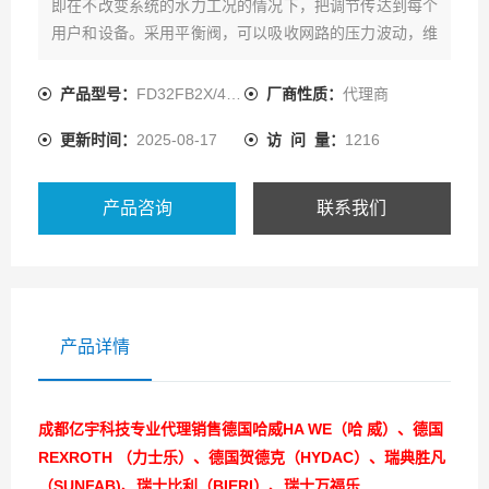
即在不改变系统的水力工况的情况下，把调节传达到每个
用户和设备。采用平衡阀，可以吸收网路的压力波动，维
持被控负载的流量恒定
产品型号：
FD32FB2X/400B06V-068
厂商性质：
代理商
更新时间：
2025-08-17
访 问 量：
1216
产品咨询
联系我们
产品详情
成都亿宇科技专业代理销售德国哈威HA WE（哈 威）、德国
REXROTH （力士乐）、德国贺德克（HYDAC）、瑞典胜凡
（SUNFAB)、瑞士比利（BIERI）、瑞士万福乐