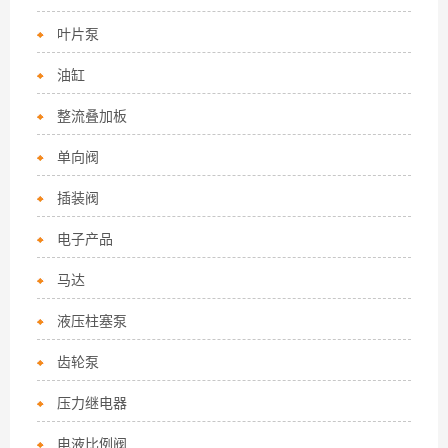
叶片泵
油缸
整流叠加板
单向阀
插装阀
电子产品
马达
液压柱塞泵
齿轮泵
压力继电器
电液比例阀