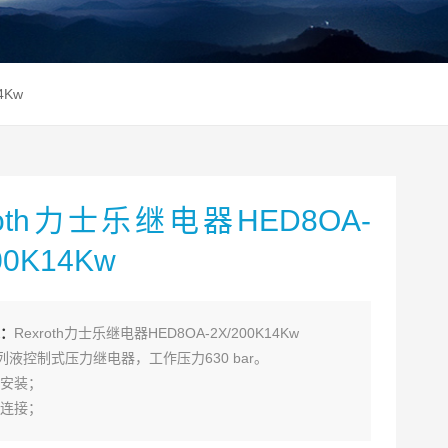
4Kw
roth力士乐继电器HED8OA-
00K14Kw
：
Rexroth力士乐继电器HED8OA-2X/200K14Kw
系列液控制式压力继电器，工作压力630 bar。
安装；
连接；
加元件，安装面按DIN 24 340 J4；