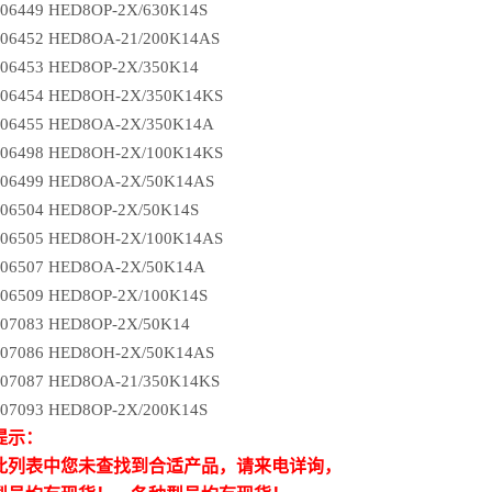
106449 HED8OP-2X/630K14S
106452 HED8OA-21/200K14AS
106453 HED8OP-2X/350K14
106454 HED8OH-2X/350K14KS
106455 HED8OA-2X/350K14A
106498 HED8OH-2X/100K14KS
106499 HED8OA-2X/50K14AS
106504 HED8OP-2X/50K14S
106505 HED8OH-2X/100K14AS
106507 HED8OA-2X/50K14A
106509 HED8OP-2X/100K14S
107083 HED8OP-2X/50K14
107086 HED8OH-2X/50K14AS
107087 HED8OA-21/350K14KS
107093 HED8OP-2X/200K14S
提示：
此列表中您未查找到合适产品，请来电详询，