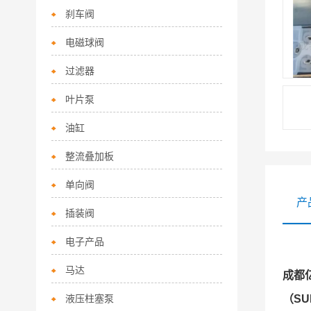
刹车阀
电磁球阀
过滤器
叶片泵
油缸
整流叠加板
单向阀
产
插装阀
电子产品
马达
成都
液压柱塞泵
（SU