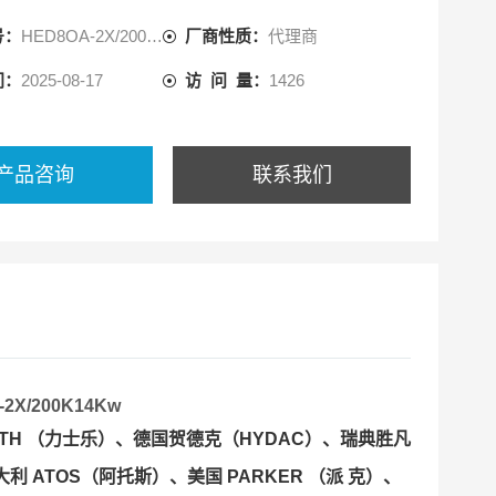
元件；
号：
HED8OA-2X/200K14KW
厂商性质：
代理商
等级；
元件：
间：
2025-08-17
访 问 量：
1426
产品咨询
联系我们
2X/200K14Kw
OTH （力士乐）、德国贺德克（HYDAC）、瑞典胜凡
大利 ATOS（阿托斯）、美国 PARKER （派 克）、