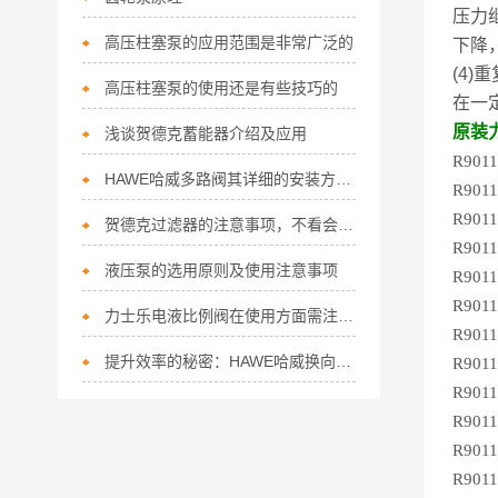
压力
高压柱塞泵的应用范围是非常广泛的
下降
(4)
高压柱塞泵的使用还是有些技巧的
在一
原装
浅谈贺德克蓄能器介绍及应用
R901
HAWE哈威多路阀其详细的安装方法如下
R901
R901
贺德克过滤器的注意事项，不看会后悔的！
R901
液压泵的选用原则及使用注意事项
R901
R901
力士乐电液比例阀在使用方面需注意以下事项
R901
提升效率的秘密：HAWE哈威换向阀的五大特点！
R901
R901
R901
R901
R901