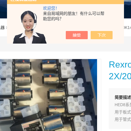
欢迎您！
来自局域网的朋友！有什么可以帮
助您的吗？
电器
> HED8OA-2X/200K14KWRexroth力士乐继电器HED8OA-2X/200K1
Rex
2X/2
简要描述
HED8
用于板式
用于管式
作为垂直叠