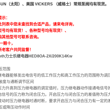
SUN（太阳）、美国 VICKERS （威格士）常规泵阀均有现货
提示：
此列表中您未查找到合适产品，请来电详询，
型号均有现货！、各种型号均有现货！、
购其他型号可联系咨询。
假一赔十，
新老客户共同监督！
roth力士乐继电器HED8OA-2X/200K14Kw
调压范围
继电器能够发出电信号的低工作压力和高工作压力的范围称为调
)灵敏度与通断调节区间
压力升高到压力继电器的调定值时，压力继电器动作接通电信号
电信号的压力称为闭合压力。开启压力与闭合压力的差值称为压
波动时压力继电器时通时断，要求开启压力与闭合压力有一定的
升压或降压动作时间