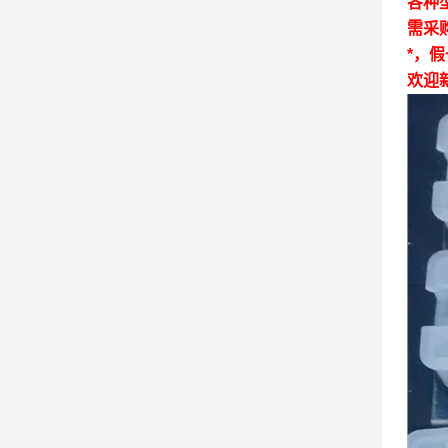
各种
需采
*，
欢迎