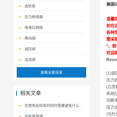
美国
齿轮泵
压力继电器
温馨
如在
电液比例阀
各种
换向阀
需采
*，
减压阀
欢迎
溢流阀
Rex
查看全部目录
(1)
压力
(2
相关文章
系统
切断
在使用齿轮泵的同时需要避免什么呢？
压力
(3)
齿轮泵原理