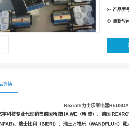
水平叠加
产品型
5个压力
4种调节
更新时
品详情
Rexroth力士乐继电器HED8OA-
亿宇科技专业代理销售德国哈威HA WE（哈 威）、德国 REXR
NFAB)、瑞士比利（BIERI）、瑞士万福乐（WANDFLUH）意