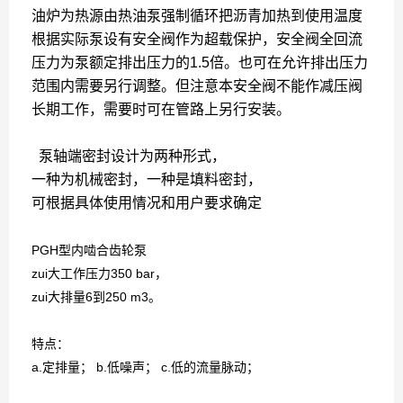
油炉为热源由热油泵强制循环把沥青加热到使用温度
根据实际泵设有安全阀作为超载保护，安全阀全回流
压力为泵额定排出压力的1.5倍。也可在允许排出压力
范围内需要另行调整。但注意本安全阀不能作减压阀
长期工作，需要时可在管路上另行安装。
泵轴端密封设计为两种形式，
一种为机械密封，一种是填料密封，
可根据具体使用情况和用户要求确定
PGH型内啮合齿轮泵
zui大工作压力350 bar，
zui大排量6到250 m3。
特点：
a.定排量； b.低噪声； c.低的流量脉动；