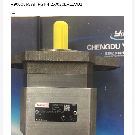
R900086379 PGH4-2X/020LR11VU2
......