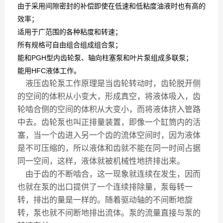
由于采用间隙密封的补偿即使在低速和低粘度油液时也有高的
效率；
适用于广范围的各种粘度和转速；
所有规格可自由组合组成组合泵；
能和PGH型内齿轮泵、轴向柱塞泵和叶片泵组成多联泵；
能用HFC液体工作。
液压齿轮泵工作原理是当齿轮转动时，齿轮脱开侧
的空间的体积从小变大，形成真空，将液体吸入，齿
轮啮合侧的空间的体积从大变小，而将液体挤入管路
中去。齿轮泵也叫正排量装置，即像一个缸筒内的活
塞，当一个齿进入另一个齿的流体空间时，因为液体
是不可压缩的，所以液体和齿就不能在同一时间占据
同一空间，这样，液体就被机械性地挤排出来。
由于齿的不断啮合，这一现象就连续在发生，因而
也就在泵的出口提供了一个连续排除量，泵每转一
转，排出的量是一样的。随着驱动轴的不间断地旋
转，泵也就不间断地排出流体。泵的流量直接与泵的