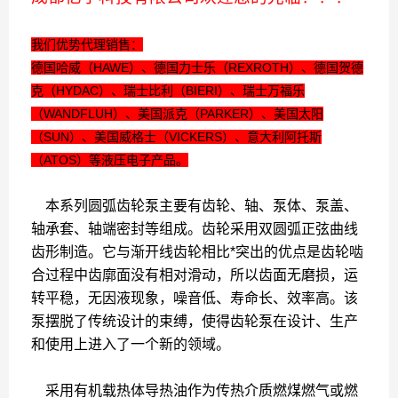
我们优势代理销售：
德国哈威（HAWE）、德国力士乐（REXROTH）、德国贺德
克（HYDAC）、瑞士比利（BIERI）、瑞士万福乐
（WANDFLUH）、美国派克（PARKER）、美国太阳
（SUN）、美国威格士（VICKERS）、意大利阿托斯
（ATOS）等液压电子产品。
本系列圆弧齿轮泵主要有齿轮、轴、泵体、泵盖、
轴承套、轴端密封等组成。齿轮采用双圆弧正弦曲线
齿形制造。它与渐开线齿轮相比*突出的优点是齿轮啮
合过程中齿廓面没有相对滑动，所以齿面无磨损，运
转平稳，无因液现象，噪音低、寿命长、效率高。该
泵摆脱了传统设计的束缚，使得齿轮泵在设计、生产
和使用上进入了一个新的领域。
采用有机载热体导热油作为传热介质燃煤燃气或燃