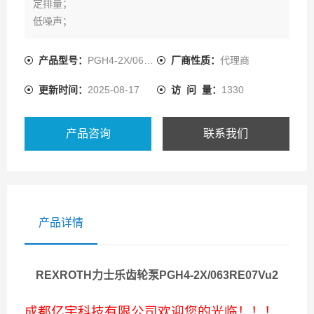
定排量；
低噪声；
低的流量脉动；
由于采用间隙密封的补偿即使在低速和低粘度油液时也有
产品型号：
PGH4-2X/063RE07VU2
厂商性质：
代理商
高的效率；
更新时间：
2025-08-17
访 问 量：
1330
适用于广范围的各种粘度和转速；
所有规格可自由组合组成组合泵；
能和PGH型内齿轮泵、轴向柱塞泵和叶片泵组成多联泵；
产品咨询
联系我们
能用HFC液体工作。
产品详情
REXROTH力士乐齿轮泵PGH4-2X/063RE07Vu2
成都亿宇科技有限公司欢迎您的光临！！！