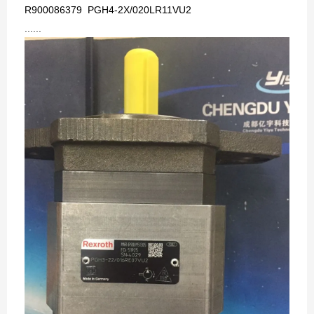
R900086379 PGH4-2X/020LR11VU2
......