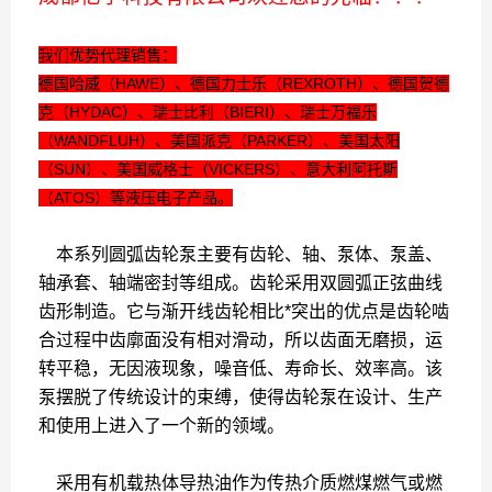
我们优势代理销售：
德国哈威（HAWE）、德国力士乐（REXROTH）、德国贺德
克（HYDAC）、瑞士比利（BIERI）、瑞士万福乐
（WANDFLUH）、美国派克（PARKER）、美国太阳
（SUN）、美国威格士（VICKERS）、意大利阿托斯
（ATOS）等液压电子产品。
本系列圆弧齿轮泵主要有齿轮、轴、泵体、泵盖、
轴承套、轴端密封等组成。齿轮采用双圆弧正弦曲线
齿形制造。它与渐开线齿轮相比*突出的优点是齿轮啮
合过程中齿廓面没有相对滑动，所以齿面无磨损，运
转平稳，无因液现象，噪音低、寿命长、效率高。该
泵摆脱了传统设计的束缚，使得齿轮泵在设计、生产
和使用上进入了一个新的领域。
采用有机载热体导热油作为传热介质燃煤燃气或燃