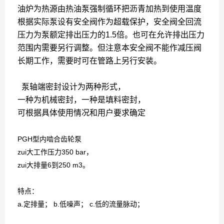
油炉为热源由热油泵强制循环把沥青加热到使用温度
根据实际泵设有安全阀作为超载保护，安全阀全回流
压力为泵额定排出压力的1.5倍。也可在允许排出压力
范围内需要另行调整。但注意本安全阀不能作减压阀
长期工作，需要时可在管路上另行安装。
泵轴端密封设计为两种形式，
一种为机械密封，一种是填料密封，
可根据具体使用情况和用户要求确定
PGH型内啮合齿轮泵
zui大工作压力350 bar，
zui大排量6到250 m3。
特点：
a.定排量； b.低噪声； c.低的流量脉动；