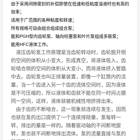
由于采用间隙密封的补偿即使在低速和低粘度油液时也有高的
效率；
适用于广范围的各种粘度和转速；
所有规格可自由组合组成组合泵；
能和PGH型内齿轮泵、轴向柱塞泵和叶片泵组成多联泵；
能用HFC液体工作。
液压齿轮泵工作原理是当齿轮转动时，齿轮脱开侧
的空间的体积从小变大，形成真空，将液体吸入，齿
轮啮合侧的空间的体积从大变小，而将液体挤入管路
中去。齿轮泵也叫正排量装置，即像一个缸筒内的活
塞，当一个齿进入另一个齿的流体空间时，因为液体
是不可压缩的，所以液体和齿就不能在同一时间占据
同一空间，这样，液体就被机械性地挤排出来。
由于齿的不断啮合，这一现象就连续在发生，因而
也就在泵的出口提供了一个连续排除量，泵每转一
转，排出的量是一样的。随着驱动轴的不间断地旋
转，泵也就不间断地排出流体。泵的流量直接与泵的