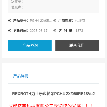
定排量；
低噪声；
低的流量脉动；
由于采用间隙密封的补偿即使在低速和低粘度油液时也有
产品型号：
PGH4-2X/050RE18VU2
厂商性质：
代理商
高的效率；
更新时间：
2025-08-17
访 问 量：
1373
适用于广范围的各种粘度和转速；
所有规格可自由组合组成组合泵；
能和PGH型内齿轮泵、轴向柱塞泵和叶片泵组成多联泵；
产品咨询
联系我们
能用HFC液体工作。
产品详情
REXROTH力士乐齿轮泵PGH4-2X/050RE18Vu2
成都亿宇科技有限公司欢迎您的光临！！！