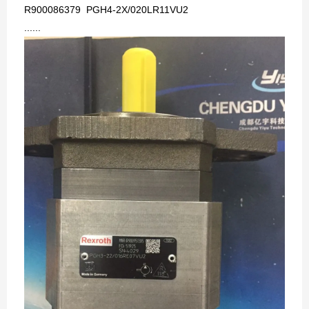
R900086379 PGH4-2X/020LR11VU2
......