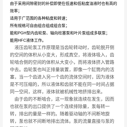
由于采用间隙密封的补偿即使在低速和低粘度油液时也有高的
效率；
适用于广范围的各种粘度和转速；
所有规格可自由组合组成组合泵；
能和PGH型内齿轮泵、轴向柱塞泵和叶片泵组成多联泵；
能用HFC液体工作。
液压齿轮泵工作原理是当齿轮转动时，齿轮脱开侧
的空间的体积从小变大，形成真空，将液体吸入，齿
轮啮合侧的空间的体积从大变小，而将液体挤入管路
中去。齿轮泵也叫正排量装置，即像一个缸筒内的活
塞，当一个齿进入另一个齿的流体空间时，因为液体
是不可压缩的，所以液体和齿就不能在同一时间占据
同一空间，这样，液体就被机械性地挤排出来。
由于齿的不断啮合，这一现象就连续在发生，因而
也就在泵的出口提供了一个连续排除量，泵每转一
转，排出的量是一样的。随着驱动轴的不间断地旋
转，泵也就不间断地排出流体。泵的流量直接与泵的