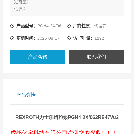
定排量；
低噪声；
低的流量脉动；
由于采用间隙密封的补偿即使在低速和低粘度油液时也有
产品型号：
PGH4-2X/063RE47VU2
厂商性质：
代理商
高的效率；
更新时间：
2025-08-17
访 问 量：
1292
适用于广范围的各种粘度和转速；
所有规格可自由组合组成组合泵；
能和PGH型内齿轮泵、轴向柱塞泵和叶片泵组成多联泵；
产品咨询
联系我们
能用HFC液体工作。
产品详情
REXROTH力士乐齿轮泵PGH4-2X/063RE47Vu2
成都亿宇科技有限公司欢迎您的光临！！！