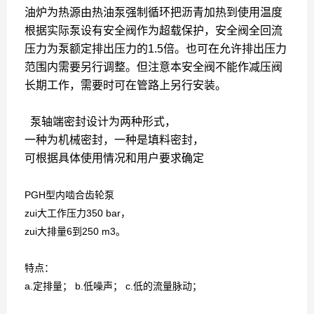
油炉为热源由热油泵强制循环把沥青加热到使用温度
根据实际泵设有安全阀作为超载保护，安全阀全回流
压力为泵额定排出压力的1.5倍。也可在允许排出压力
范围内需要另行调整。但注意本安全阀不能作减压阀
长期工作，需要时可在管路上另行安装。
泵轴端密封设计为两种形式，
一种为机械密封，一种是填料密封，
可根据具体使用情况和用户要求确定
PGH型内啮合齿轮泵
zui大工作压力350 bar，
zui大排量6到250 m3。
特点：
a.定排量； b.低噪声； c.低的流量脉动；