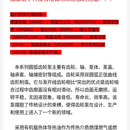
我们优势代理销售：
德国哈威（HAWE）、德国力士乐（REXROTH）、德国贺德
克（HYDAC）、瑞士比利（BIERI）、瑞士万福乐
（WANDFLUH）、美国派克（PARKER）、美国太阳
（SUN）、美国威格士（VICKERS）、意大利阿托斯
（ATOS）等液压电子产品。
本系列圆弧齿轮泵主要有齿轮、轴、泵体、泵盖、
轴承套、轴端密封等组成。齿轮采用双圆弧正弦曲线
齿形制造。它与渐开线齿轮相比*突出的优点是齿轮啮
合过程中齿廓面没有相对滑动，所以齿面无磨损，运
转平稳，无因液现象，噪音低、寿命长、效率高。该
泵摆脱了传统设计的束缚，使得齿轮泵在设计、生产
和使用上进入了一个新的领域。
采用有机载热体导热油作为传热介质燃煤燃气或燃