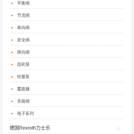
平衡阀
节流阀
单向阀
安全阀
换向阀
齿轮泵
柱塞泵
蓄能器
多路阀
电子系列
德国Rexroth力士乐