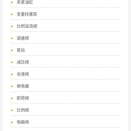
夹紧油缸
变量柱塞泵
比例溢流阀
调速阀
泵站
减压阀
充液阀
继电器
卸荷阀
比例阀
电磁阀