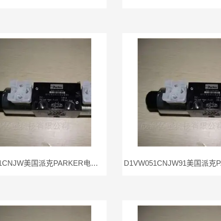
D1VW051CNJW美国派克PARKER电磁阀D1VW051CNJw现货