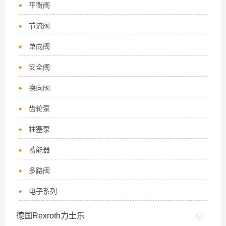
平衡阀
节流阀
单向阀
安全阀
换向阀
齿轮泵
柱塞泵
蓄能器
多路阀
电子系列
德国Rexroth力士乐