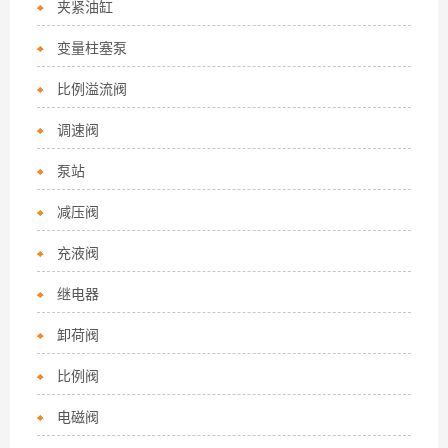
夹紧油缸
变量柱塞泵
比例溢流阀
调速阀
泵站
减压阀
充液阀
继电器
卸荷阀
比例阀
电磁阀