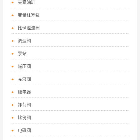
夹紧油缸
变量柱塞泵
比例溢流阀
调速阀
泵站
减压阀
充液阀
继电器
卸荷阀
比例阀
电磁阀