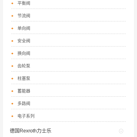
平衡阀
节流阀
单向阀
安全阀
换向阀
齿轮泵
柱塞泵
蓄能器
多路阀
电子系列
德国Rexroth力士乐