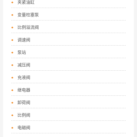
夹紧油缸
变量柱塞泵
比例溢流阀
调速阀
泵站
减压阀
充液阀
继电器
卸荷阀
比例阀
电磁阀