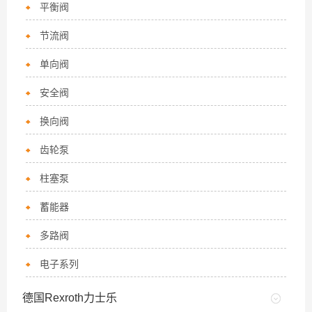
平衡阀
节流阀
单向阀
安全阀
换向阀
齿轮泵
柱塞泵
蓄能器
多路阀
电子系列
德国Rexroth力士乐