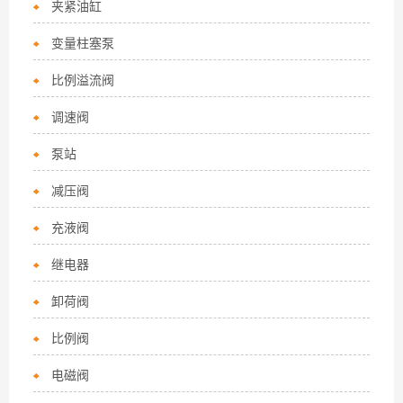
夹紧油缸
变量柱塞泵
比例溢流阀
调速阀
泵站
减压阀
充液阀
继电器
卸荷阀
比例阀
电磁阀