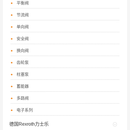
平衡阀
节流阀
单向阀
安全阀
换向阀
齿轮泵
柱塞泵
蓄能器
多路阀
电子系列
德国Rexroth力士乐