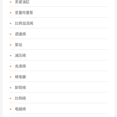
夹紧油缸
变量柱塞泵
比例溢流阀
调速阀
泵站
减压阀
充液阀
继电器
卸荷阀
比例阀
电磁阀