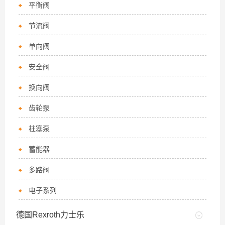
平衡阀
节流阀
单向阀
安全阀
换向阀
齿轮泵
柱塞泵
蓄能器
多路阀
电子系列
德国Rexroth力士乐