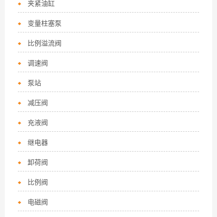
夹紧油缸
变量柱塞泵
比例溢流阀
调速阀
泵站
减压阀
充液阀
继电器
卸荷阀
比例阀
电磁阀