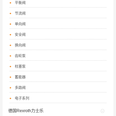
平衡阀
节流阀
单向阀
安全阀
换向阀
齿轮泵
柱塞泵
蓄能器
多路阀
电子系列
德国Rexroth力士乐