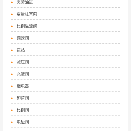
夹紧油缸
变量柱塞泵
比例溢流阀
调速阀
泵站
减压阀
充液阀
继电器
卸荷阀
比例阀
电磁阀