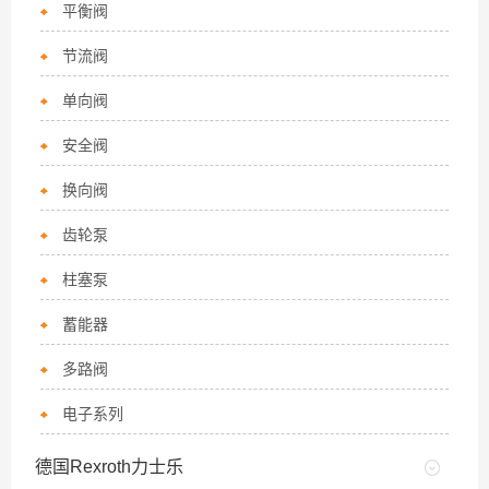
平衡阀
节流阀
单向阀
安全阀
换向阀
齿轮泵
柱塞泵
蓄能器
多路阀
电子系列
德国Rexroth力士乐